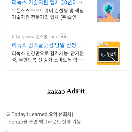
리눅스 기술지원 업체 20년이상
기술지원 노하우
오픈소스 소프트웨어 컨설팅 및 책임
기술지원 전문기업 업체 (주)솔인시
스템
http://www.컴스쿨.com
광고
리눅스 컴스쿨닷컴 당일 신청&
결제시 기프티콘!
리눅스 인강만으로 합격가능, 단기완
성, 무한반복 전 강좌 스마트폰 학습
가능
💡
Today I Learned 요약 (4회차)
- nohub을 쓰면 백그라운드 실행 가능