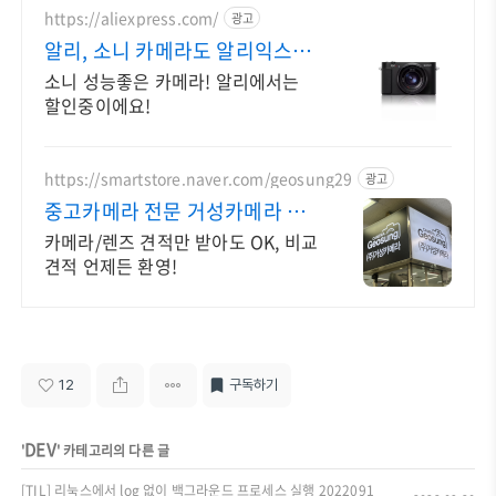
https://aliexpress.com/
광고
알리, 소니 카메라도 알리익스프
레스
소니 성능좋은 카메라! 알리에서는
할인중이에요!
https://smartstore.naver.com/geosung29
광고
중고카메라 전문 거성카메라 재
구매율 높은 매장!
카메라/렌즈 견적만 받아도 OK, 비교
견적 언제든 환영!
12
구독하기
DEV
'
' 카테고리의 다른 글
[TIL] 리눅스에서 log 없이 백그라운드 프로세스 실행 2022091