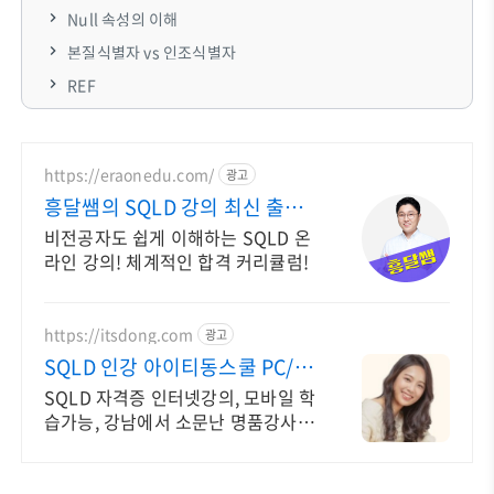
Null 속성의 이해
본질식별자 vs 인조식별자
REF
https://eraonedu.com/
광고
흥달쌤의 SQLD 강의 최신 출제
경향 반영
비전공자도 쉽게 이해하는 SQLD 온
라인 강의! 체계적인 합격 커리큘럼!
https://itsdong.com
광고
SQLD 인강 아이티동스쿨 PC/스
마트폰 동영상강의!
SQLD 자격증 인터넷강의, 모바일 학
습가능, 강남에서 소문난 명품강사진
1타 강사님의 단기완성 동영상강의!
PC와 스마트폰으로 언제 어디서나