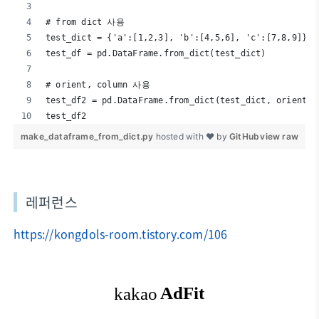
# from dict 사용
test_dict = {'a':[1,2,3], 'b':[4,5,6], 'c':[7,8,9]}
test_df = pd.DataFrame.from_dict(test_dict)
# orient, column 사용
test_df2 = pd.DataFrame.from_dict(test_dict, orient='
test_df2
make_dataframe_from_dict.py
hosted with ❤ by
GitHub
view raw
레퍼런스
https://kongdols-room.tistory.com/106