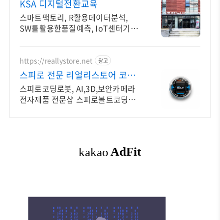
KSA 디지털전환교육
스마트팩토리, R활용데이터분석,
SW를활용한품질예측, IoT센터기술,
파이썬활용
https://reallystore.net
광고
스피로 전문 리얼리스토어 코딩
교육을 쉽고 재밌게
스피로코딩로봇, AI,3D,보안카메라
전자제품 전문샵 스피로볼트코딩로
봇, 스피로볼트파워팩, 스피로미니등
스피로 전문몰