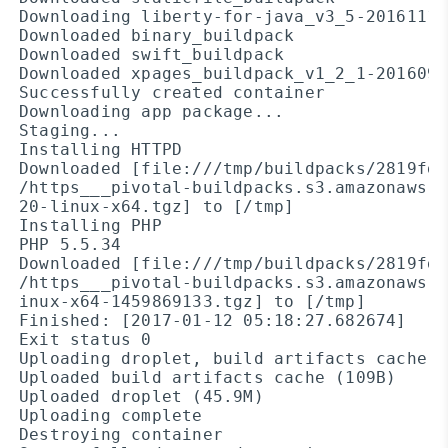
Downloading liberty-for-java_v3_5-20161114
Downloaded binary_buildpack

Downloaded swift_buildpack

Downloaded xpages_buildpack_v1_2_1-2016091
Successfully created container

Downloading app package...

Staging...

Installing HTTPD

Downloaded [file:///tmp/buildpacks/2819fde
/https___pivotal-buildpacks.s3.amazonaws.c
20-linux-x64.tgz] to [/tmp]

Installing PHP

PHP 5.5.34

Downloaded [file:///tmp/buildpacks/2819fde
/https___pivotal-buildpacks.s3.amazonaws.c
inux-x64-1459869133.tgz] to [/tmp]

Finished: [2017-01-12 05:18:27.682674]

Exit status 0

Uploading droplet, build artifacts cache...
Uploaded build artifacts cache (109B)

Uploaded droplet (45.9M)

Uploading complete

Destroying container
