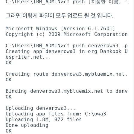
C:\Users\IBM_ADMIN>cf push [지정한 이름] -
그러면 이렇게 파일이 모두 업로드 될 것 입니다.
Microsoft Windows [Version 6.1.7601]

Copyright (c) 2009 Microsoft Corporation. 
C:\Users\IBM_ADMIN>cf push denverowa3 -p c
Creating app denverowa3 in org Dankook Uni
espriter.net...

OK

Creating route denverowa3.mybluemix.net...

OK

Binding denverowa3.mybluemix.net to denver
OK

Uploading denverowa3...

Uploading app files from: C:\owa3

Uploading 1.8M, 872 files

Done uploading

OK
