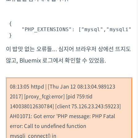
 {

     "PHP_EXTENSIONS": ["mysql","mysqli","
이 밥맛 없는 오류들... 심지어 브라우저 상에선 뜨지도
않고, Bluemix 로그에서 확인할 수 있었음.
08:13:05 httpd | [Thu Jan 12 08:13:04.989123
2017] [proxy_fcgi:error] [pid 759:tid
140038012630784] [client 75.126.23.243:59223]
AH01071: Got error 'PHP message: PHP Fatal
error: Call to undefined function
mysqli_connect() in