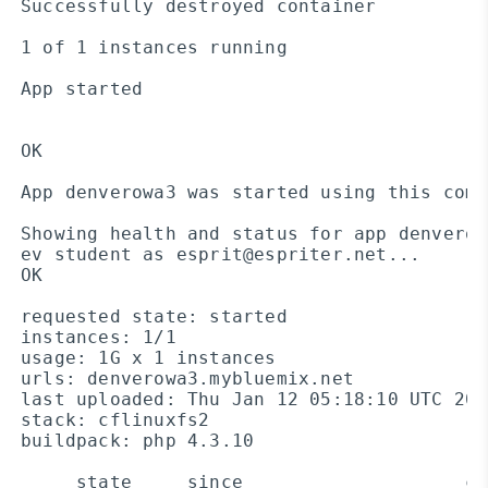
Successfully destroyed container

1 of 1 instances running

App started

OK

App denverowa3 was started using this comm
Showing health and status for app denverow
ev student as esprit@espriter.net...

OK

requested state: started

instances: 1/1

usage: 1G x 1 instances

urls: denverowa3.mybluemix.net

last uploaded: Thu Jan 12 05:18:10 UTC 2017
stack: cflinuxfs2

buildpack: php 4.3.10

     state     since                    cp